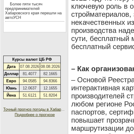
Более пяти тысяч
ключевую роль в 
предпринимателей
стройматериалов,
Хабаровского края перешли на
автоУСН
некачественных из
производства наде
сути, бесплатный 
бесплатный сервис
Курсы валют ЦБ РФ
Дата
07.08.2026
08.08.2026
– Как организова
Доллар
81.4077
82.1665
– Основой Реестр
Евро
94.0585
94.8366
интерактивная кар
Юань
12.0637
12.1655
производителей ст
Йена
51.6121
51.8204
любом регионе Рос
Точный прогноз погоды в Хабаровске на 30 дней
паспортов, сертиф
Подробнее о прогнозе
повышает прозрачн
маршрутизации дос