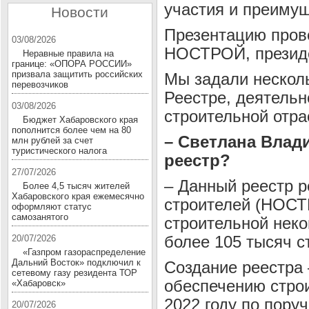
участия и преимущ
Новости
Презентацию пров
03/08/2026
НОСТРОЙ, презид
Неравные правила на
границе: «ОПОРА РОССИИ»
призвала защитить российских
Мы задали нескол
перевозчиков
Реестре, деятель
03/08/2026
строительной отра
Бюджет Хабаровского края
пополнится более чем на 80
– Светлана Влад
млн рублей за счет
туристического налога
реестр?
27/07/2026
– Данный реестр 
Более 4,5 тысяч жителей
Хабаровского края ежемесячно
строителей (НОСТ
оформляют статус
самозанятого
строительной нек
более 105 тысяч с
20/07/2026
«Газпром газораспределение
Дальний Восток» подключил к
Создание реестра
сетевому газу резидента ТОР
обеспечению строи
«Хабаровск»
2022 году по пору
20/07/2026