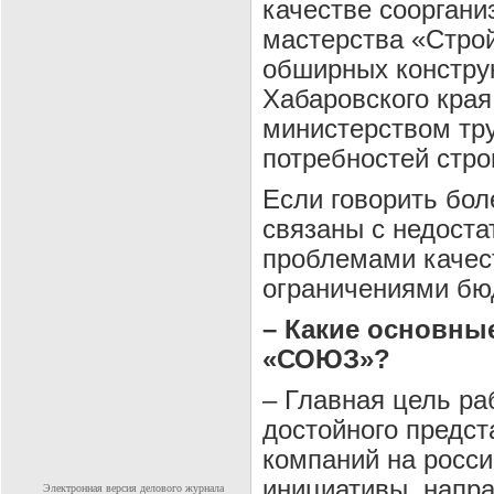
качестве сооргани
мастерства «Стро
обширных констру
Хабаровского края
министерством тру
потребностей стро
Если говорить бол
связаны с недоста
проблемами качест
ограничениями бю
– Какие основны
«СОЮЗ»?
– Главная цель р
достойного предс
компаний на росс
инициативы, напр
Электронная версия делового журнала