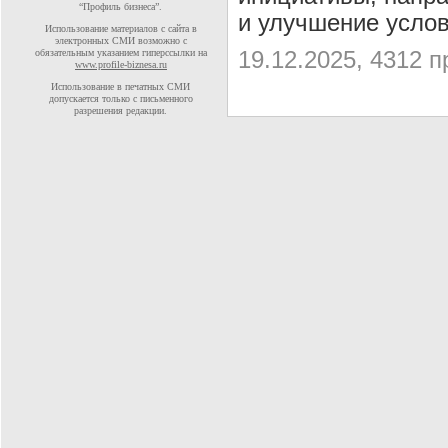
“Профиль бизнеса”.
и улучшение услов
Использование материалов с сайта в
электронных СМИ возможно с
19.12.2025, 4312 
обязательным указанием гиперссылки на
www.profile-biznesa.ru
Использование в печатных СМИ
допускается только с письменного
разрешения редакции.