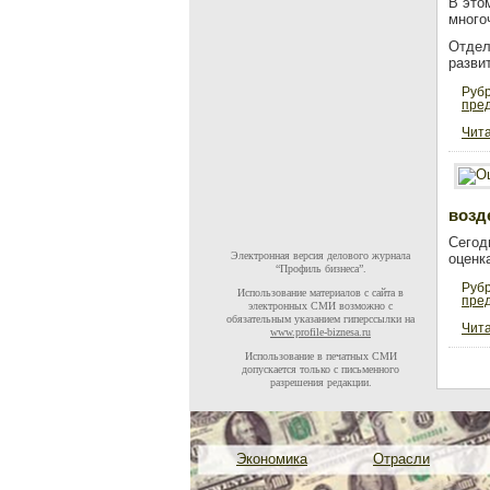
В это
много
Отдел
разви
Руб
пре
Чита
возд
Сегод
Электронная версия делового журнала
оценк
“Профиль бизнеса”.
Руб
Использование материалов с сайта в
пре
электронных СМИ возможно с
обязательным указанием гиперссылки на
Чита
www.profile-biznesa.ru
Использование в печатных СМИ
допускается только с письменного
разрешения редакции.
Экономика
Отрасли