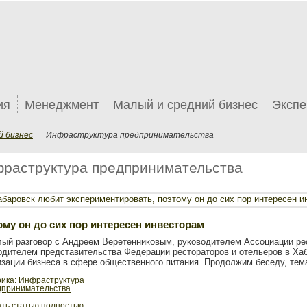
ия
Менеджмент
Малый и средний бизнес
Экспе
й бизнес
Инфраструктура предпринимательства
раструктура предпринимательства
ому он до сих пор интересен инвесторам
ый разговор с Андреем Веретенниковым, руководителем Ассоциации рес
одителем представительства Федерации рестораторов и отельеров в Хаб
изации бизнеса в сфере общественного питания. Продолжим беседу, тема
рика:
Инфраструктура
дпринимательства
ть статью полностью