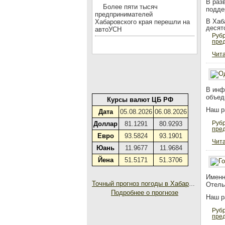
В раз
Более пяти тысяч
подде
предпринимателей
В Хаб
Хабаровского края перешли на
десят
автоУСН
Руб
пре
Чита
В инф
объед
Курсы валют ЦБ РФ
Наш р
Дата
05.08.2026
06.08.2026
Руб
Доллар
81.1291
80.9293
пре
Евро
93.5824
93.1901
Чита
Юань
11.9677
11.9684
Йена
51.5171
51.3706
Именн
Точный прогноз погоды в Хабаровске на 30 дней
Отель
Подробнее о прогнозе
Наш р
Руб
пре