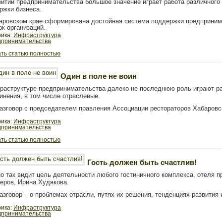
витии предпринимательства большое значение играет работа различного
ржки бизнеса.
аровском крае сформирована достойная система поддержки предпринима
ок организаций.
рика:
Инфраструктура
дпринимательства
ть статью полностью
Один в поле не воин
раструктуре предпринимательства далеко не последнюю роль играют ра
инения, в том числе отраслевые.
азговор с председателем правления Ассоциации рестораторов Хабаровс
рика:
Инфраструктура
дпринимательства
ть статью полностью
Гость должен быть счастлив!
о так видит цель деятельности любого гостиничного комплекса, отеля 
еров, Ирина Худякова.
азговор – о проблемах отрасли, путях их решения, тенденциях развития 
рика:
Инфраструктура
дпринимательства