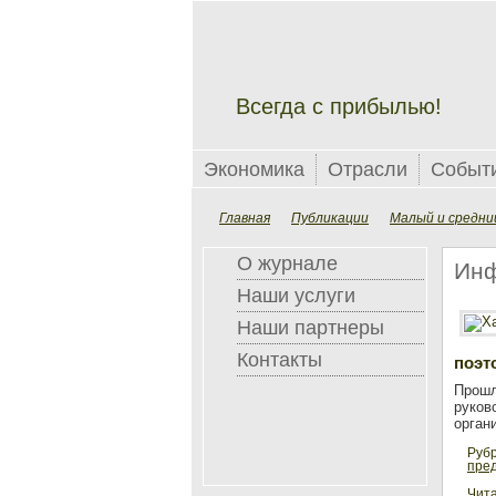
Всегда с прибылью!
Экономика
Отрасли
Событ
Главная
Публикации
Малый и средни
О журнале
Инф
Наши услуги
Наши партнеры
Контакты
поэт
Прошл
руков
орган
Руб
пре
Чита