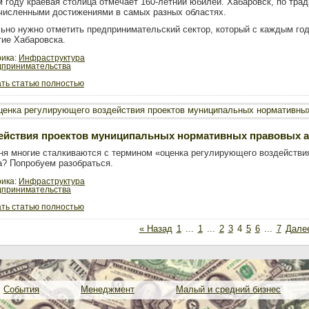
м году краевая столица отмечает 160-летний юбилей. Хабаровск, по трад
численными достижениями в самых разных областях.
ьно нужно отметить предпринимательский сектор, который с каждым год
тие Хабаровска.
рика:
Инфраструктура
дпринимательства
ть статью полностью
ействия проектов муниципальных нормативных правовых а
ня многие сталкиваются с термином «оценка регулирующего воздействия»
а? Попробуем разобраться.
рика:
Инфраструктура
дпринимательства
ть статью полностью
« Назад
1
...
1
...
2
3
4
5
6
...
7
Дале
События
Менеджмент
Малый и средний бизнес