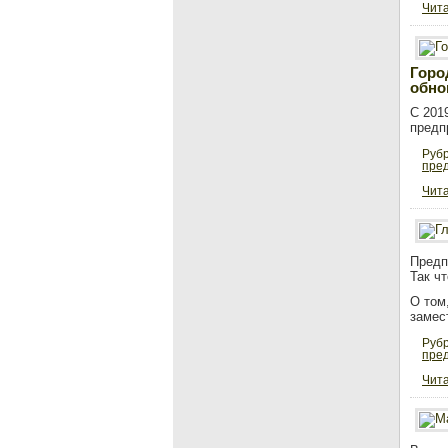
Чита
Горо
обно
С 201
предп
Руб
пре
Чита
Предп
Так ч
О том
замес
Руб
пре
Чита