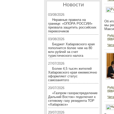
Новости
03/08/2026
Неравные правила на
Об ит
границе: «ОПОРА РОССИИ»
мы ре
призвала защитить российских
Макси
перевозчиков
Руб
пре
03/08/2026
Бюджет Хабаровского края
Чита
пополнится более чем на 80
млн рублей за счет
туристического налога
27/07/2026
Более 4,5 тысяч жителей
Хабаровского края ежемесячно
оформляют статус
самозанятого
Руб
20/07/2026
пре
«Газпром газораспределение
Дальний Восток» подключил к
Чита
сетевому газу резидента ТОР
«Хабаровск»
20/07/2026